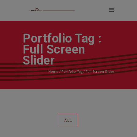
Portfolio Tag :
Full Screen
Slider
Home
/ Portfolio Tag /
Full Screen Slider
ALL