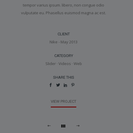
tempor varius ipsum. libero, non congue odio
vulputate eu. Phasellus euismod magna ac est.
CLIENT
Nike - May 2013
CATEGORY
Slider
·
Videos
·
Web
SHARE THIS
VIEW PROJECT