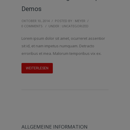
Demos
OKTOBER 10, 2014
/
POSTED BY : MEYER
/
0 COMMENTS
/
UNDER :
UNCATEGORIZED
Lorem ipsum dolor sit amet, ocurreret assentior
sit id, et nam impetus numquam. Detracto
erroribus et mea. Malorum temporibus vix ex.
WEITERLESEN
ALLGEMEINE INFORMATION