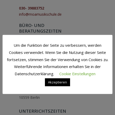
030- 39883752
info@moamusikschule.de
BÜRO- UND
BERATUNGSZEITEN
Mo -Fr: 11.00 – 16.30
Um die Funktion der Seite zu verbessern, werden
und nach Vereinbarung
Cookies verwendet. Wenn Sie die Nutzung dieser Seite
(nicht während der
fortsetzen, stimmen Sie der Verwendung von Cookies zu.
Schulferien)
Weiterführende Informationen erhalten Sie in der
ZENTRALE
Datenschutzerklärung.
Cookie Einstellungen
Akzeptieren
Moabit – Tiergarten
Rathenower Str. 43
10559 Berlin
UNTERRICHTSZEITEN