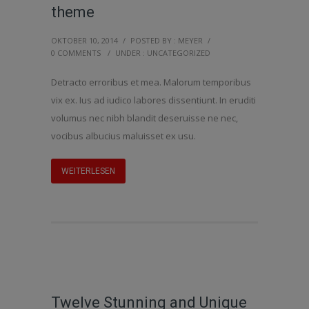
theme
OKTOBER 10, 2014
/
POSTED BY : MEYER
/
0 COMMENTS
/
UNDER :
UNCATEGORIZED
Detracto erroribus et mea. Malorum temporibus
vix ex. Ius ad iudico labores dissentiunt. In eruditi
volumus nec nibh blandit deseruisse ne nec,
vocibus albucius maluisset ex usu.
WEITERLESEN
Twelve Stunning and Unique