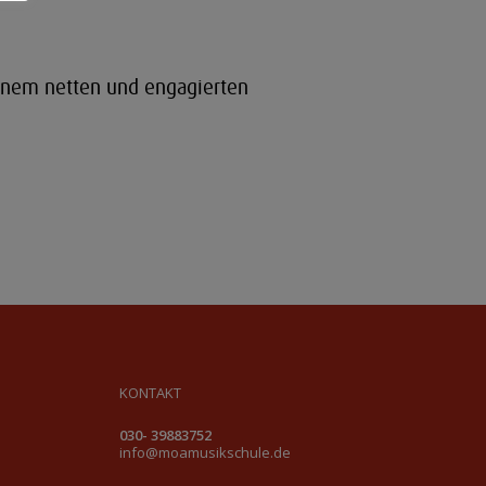
einem netten und engagierten
KONTAKT
030- 39883752
info@moamusikschule.de