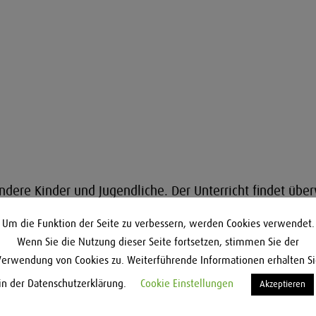
ondere Kinder und Jugendliche. Der Unterricht findet übe
hmal turnusmäßig auch in Kleingruppen unterrichtet. Ih
Um die Funktion der Seite zu verbessern, werden Cookies verwendet.
ren noch Musik) und haben bereits Unterrichtserfahrunge
Wenn Sie die Nutzung dieser Seite fortsetzen, stimmen Sie der
ern die Freude am Instrument zu vermitteln und auf ihr
Verwendung von Cookies zu. Weiterführende Informationen erhalten Si
in der Datenschutzerklärung.
Cookie Einstellungen
Akzeptieren
atz