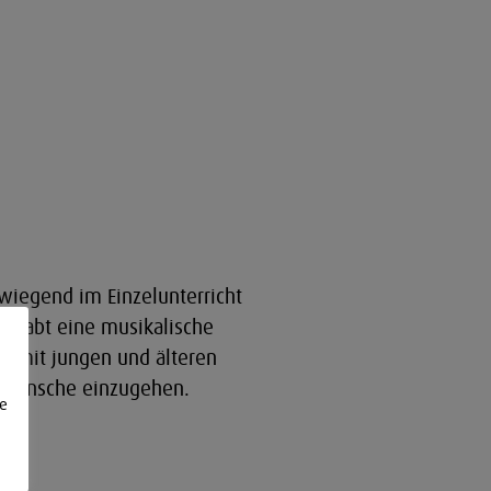
rwiegend im Einzelunterricht
r habt eine musikalische
n mit jungen und älteren
e Wünsche einzugehen.
e