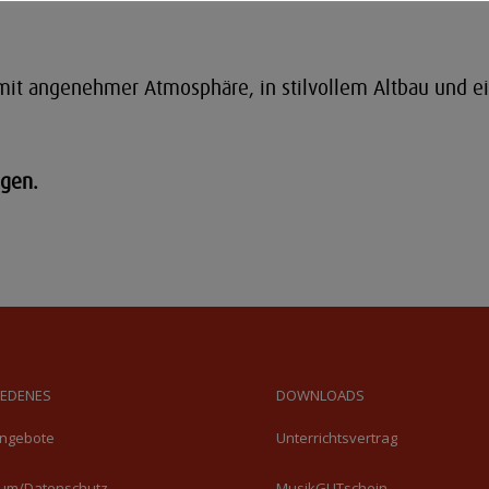
it mit angenehmer Atmosphäre, in stilvollem Altbau und 
agen.
IEDENES
DOWNLOADS
angebote
Unterrichtsvertrag
um/Datenschutz
MusikGUTschein